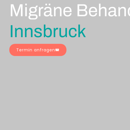
Migräne Behan
Innsbruck
Termin anfragen